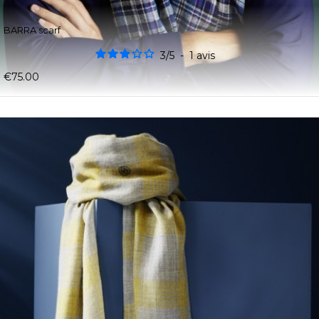
BARRA scarf
3
/
5
-
1
avis
€75.00