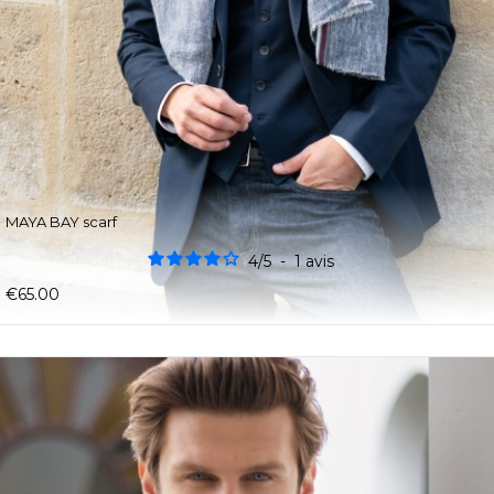
MAYA BAY scarf
4
/
5
-
1
avis
€65.00