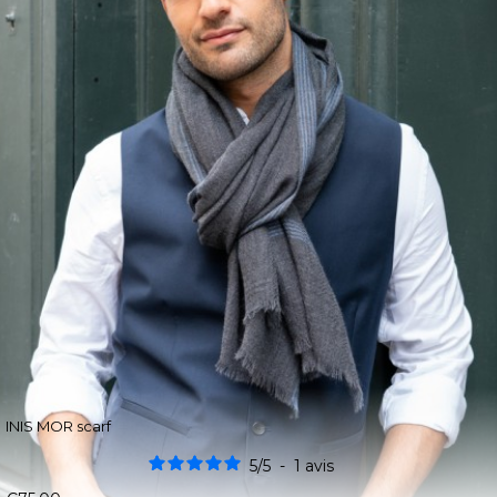
INIS MOR scarf
5
/
5
-
1
avis