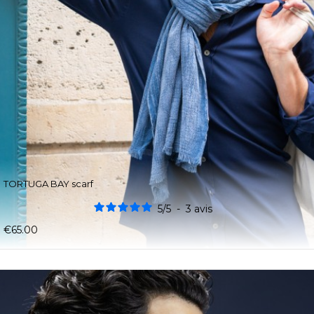
TORTUGA BAY scarf
5
/
5
-
3
avis
€65.00