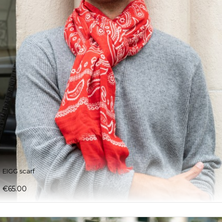
EIGG scarf
€65.00