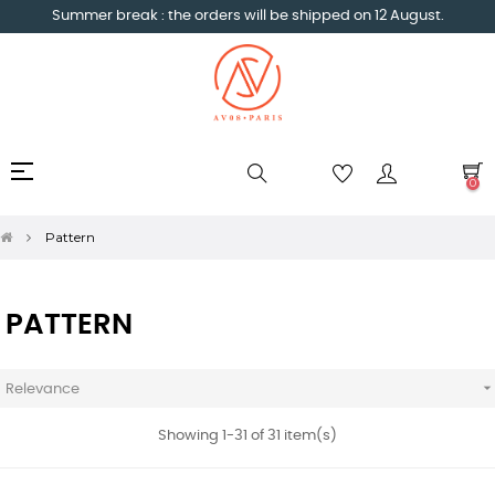
Summer break : the orders will be shipped on 12 August.
Toggle
☰
0
navigation
Pattern
PATTERN
Relevance
Showing 1-31 of 31 item(s)