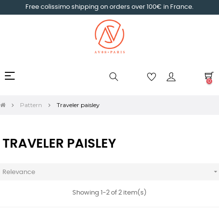
Free colissimo shipping on orders over 100€ in France.
Toggle
☰
0
navigation
Pattern
Traveler paisley
TRAVELER PAISLEY
Relevance
Showing 1-2 of 2 item(s)