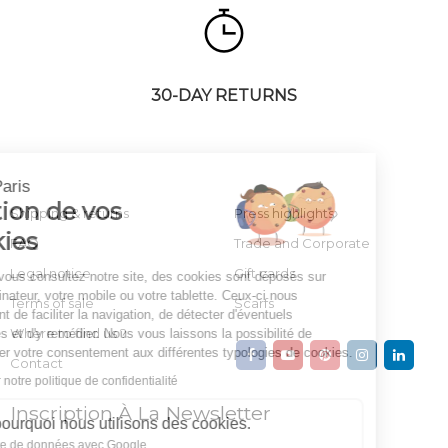
30-DAY RETURNS
Continuer sans accepter
AV08 Paris
Gestion de vos
Shipping & returns
Press highlights
cookies
FAQ
Trade and Corporate
Legal notice
Gift cards
Lorsque vous consultez notre site, des cookies sont déposés sur
votre ordinateur, votre mobile ou votre tablette. Ceux-ci nous
Terms of sale
Scarfs
permettent de faciliter la navigation, de détecter d'éventuels
Where to find us ?
problèmes et d'y remédier. Nous vous laissons la possibilité de
paramétrer votre consentement aux différentes typologies de cookies.
Contact
Consulter notre politique de confidentialité
Inscription À La Newsletter
Voici pourquoi nous utilisons des cookies.
Partage de données avec Google