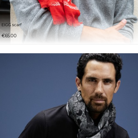
EIGG scarf
€65.00