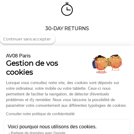
30-DAY RETURNS
Continuer sans accepter
AV08 Paris
Gestion de vos
Shipping & returns
Press highlights
cookies
FAQ
Trade and Corporate
Legal notice
Gift cards
Lorsque vous consultez notre site, des cookies sont déposés sur
votre ordinateur, votre mobile ou votre tablette. Ceux-ci nous
Terms of sale
Scarfs
permettent de faciliter la navigation, de détecter d'éventuels
Where to find us ?
problèmes et d'y remédier. Nous vous laissons la possibilité de
paramétrer votre consentement aux différentes typologies de cookies.
Contact
Consulter notre politique de confidentialité
Inscription À La Newsletter
Voici pourquoi nous utilisons des cookies.
Partage de données avec Google