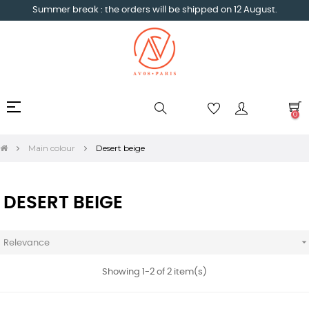
Summer break : the orders will be shipped on 12 August.
Toggle
☰
0
navigation
Main colour
Desert beige
DESERT BEIGE
Relevance
Showing 1-2 of 2 item(s)