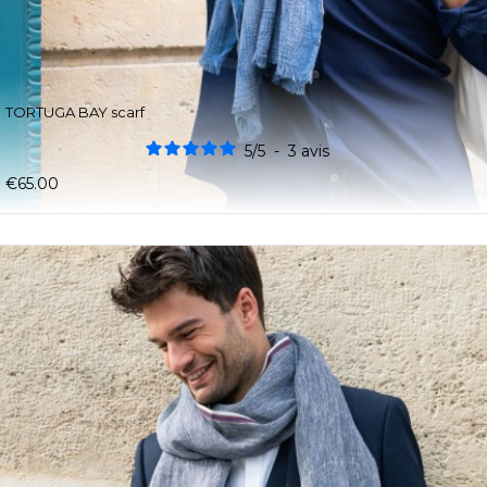
TORTUGA BAY scarf
5
/
5
-
3
avis
€65.00