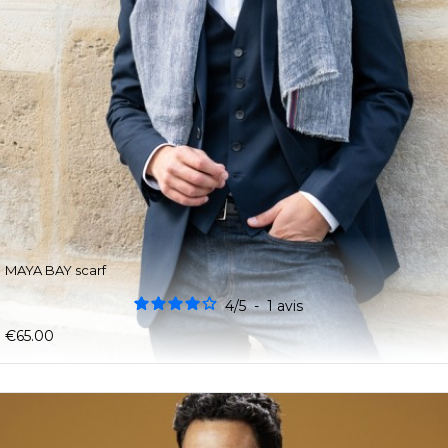
MAYA BAY scarf
4
/
5
-
1
avis
€65.00