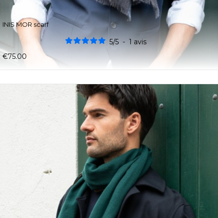
INIS MOR scarf
5
/
5
-
1
avis
€75.00