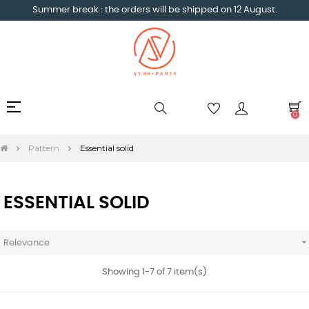
Summer break : the orders will be shipped on 12 August.
Toggle
☰
0
navigation
Pattern
Essential solid
ESSENTIAL SOLID
Relevance
Showing 1-7 of 7 item(s)