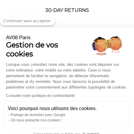
30-DAY RETURNS
Continuer sans accepter
AV08 Paris
Gestion de vos
Shipping & returns
Press highlights
cookies
FAQ
Trade and Corporate
Legal notice
Gift cards
Lorsque vous consultez notre site, des cookies sont déposés sur
votre ordinateur, votre mobile ou votre tablette. Ceux-ci nous
Terms of sale
Scarfs
permettent de faciliter la navigation, de détecter d'éventuels
Where to find us ?
problèmes et d'y remédier. Nous vous laissons la possibilité de
paramétrer votre consentement aux différentes typologies de cookies.
Contact
Consulter notre politique de confidentialité
Inscription À La Newsletter
Voici pourquoi nous utilisons des cookies.
Partage de données avec Google
pour recevoir toute l'actualité
On vous présente nos cookies !
Consentements certifiés par