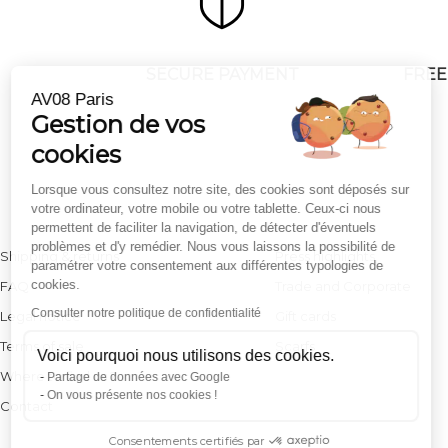
Continuer sans accepter
SECURE PAYMENT
FREE
AV08 Paris
Gestion de vos
cookies
Lorsque vous consultez notre site, des cookies sont déposés sur
votre ordinateur, votre mobile ou votre tablette. Ceux-ci nous
permettent de faciliter la navigation, de détecter d'éventuels
problèmes et d'y remédier. Nous vous laissons la possibilité de
Shipping & returns
Press highlights
paramétrer votre consentement aux différentes typologies de
cookies.
FAQ
Trade and Corporate
Consulter notre politique de confidentialité
Legal notice
Gift cards
Terms of sale
Scarfs
Voici pourquoi nous utilisons des cookies.
Where to find us ?
Partage de données avec Google
On vous présente nos cookies !
Contact
Consentements certifiés par