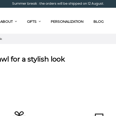
Summer break : the orders will be shipped on 12 August.
ABOUT
GIFTS
PERSONALIZATION
BLOG
ok
wl for a stylish look