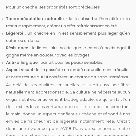
Pour un chèche, ses propriétés sont précieuses :
Thermorégulation naturelle
: le lin absorbe l'humidité et la
restitue rapidement, créant un effet rafraîchissant en été.
Légèreté
: un chèche en lin est sensiblement plus léger qu'en
coton ou en laine.
Résistance
: le lin est plus solide que le coton à poids égal, il
gagne même en douceur avec les lavages.
Anti-allergique
: parfait pour les peaux sensibles.
Aspect visuel
: le lin possède ce tombé naturellement irrégulier
et cette texture qui lui confèrent un charme artisanal immédiat.
Au-delà de ses qualités sensorielles, le lin est aussi une fibre
naturellement écoresponsable. Sa culture ne nécessite aucun
engrais et il est entièrement biodégradable, ce qui en fait l’un
des textiles les plus vertueux qui soit. Le lin, dont on aime tant
la main, donne un aspect gonflant au chèche et répond à nos
envies de fraîcheur et de légèreté, notamment l’été. C’était
donc une évidence pour AV08 Paris de sélectionner cette
fibre : un choix qui allie plaisir de port et engagement