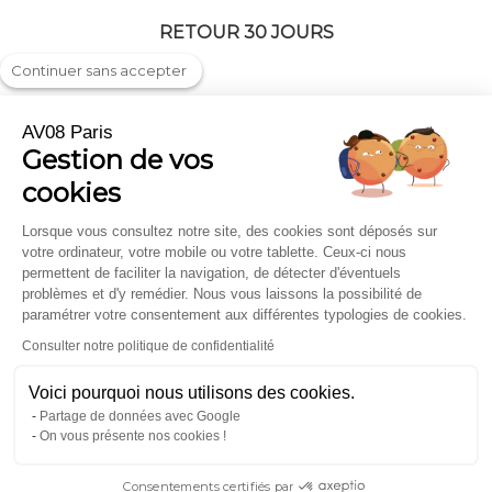
RETOUR 30 JOURS
Continuer sans accepter
AV08 Paris
Gestion de vos
Livraison & Retour
On parle de nous
cookies
FAQ
Professionnels et Entreprises
Mentions légales
Carte cadeau
Lorsque vous consultez notre site, des cookies sont déposés sur
votre ordinateur, votre mobile ou votre tablette. Ceux-ci nous
CGV
Chèches et Echarpes
permettent de faciliter la navigation, de détecter d'éventuels
Où nous trouver
problèmes et d'y remédier. Nous vous laissons la possibilité de
paramétrer votre consentement aux différentes typologies de cookies.
Contact
Consulter notre politique de confidentialité
Inscription À La Newsletter
Voici pourquoi nous utilisons des cookies.
Partage de données avec Google
pour recevoir toute l'actualité
On vous présente nos cookies !
Consentements certifiés par