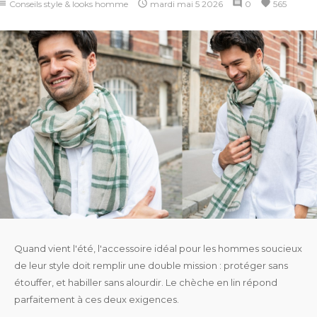
ist

comment
favorite
Conseils style & looks homme
mardi
mai
5
2026
0
565
Quand vient l'été, l'accessoire idéal pour les hommes soucieux
de leur style doit remplir une double mission : protéger sans
étouffer, et habiller sans alourdir. Le chèche en lin répond
parfaitement à ces deux exigences.