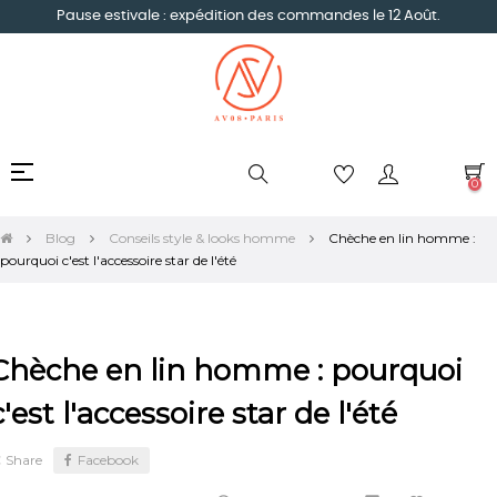
Pause estivale : expédition des commandes le 12 Août.
Basculer
☰
0
la
navigation
Blog
Conseils style & looks homme
Chèche en lin homme :
pourquoi c'est l'accessoire star de l'été
Chèche en lin homme : pourquoi
c'est l'accessoire star de l'été
Share
Facebook