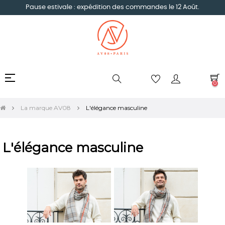
Pause estivale : expédition des commandes le 12 Août.
Basculer
☰
0
la
navigation
La marque AV08
L'élégance masculine
L'élégance masculine