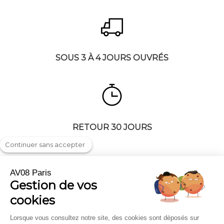
SOUS 3 À 4 JOURS OUVRÉS
RETOUR 30 JOURS
Continuer sans accepter
AV08 Paris
Gestion de vos
Livraison & Retour
On parle de nous
cookies
FAQ
Professionnels et Entreprises
Mentions légales
Carte cadeau
Lorsque vous consultez notre site, des cookies sont déposés sur