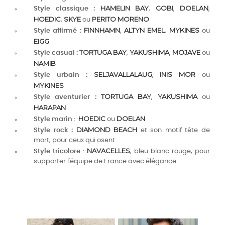
HAMELIN BAY
GOBI
DOELAN
Style classique :
,
,
,
HOEDIC
SKYE
PERITO MORENO
,
ou
FINNHAMN
ALTYN EMEL
MYKINES
Style affirmé :
,
,
ou
EIGG
TORTUGA BAY
YAKUSHIMA
MOJAVE
Style casual :
,
,
ou
NAMIB
SELJAVALLALAUG
INIS MOR
Style urbain :
,
ou
MYKINES
TORTUGA BAY
YAKUSHIMA
Style aventurier :
,
ou
HARAPAN
HOEDIC
DOELAN
Style marin
:
ou
DIAMOND BEACH
Style rock :
et son motif tête de
mort, pour ceux qui osent
NAVACELLES
Style tricolore
:
, bleu blanc rouge, pour
supporter l'équipe de France avec élégance