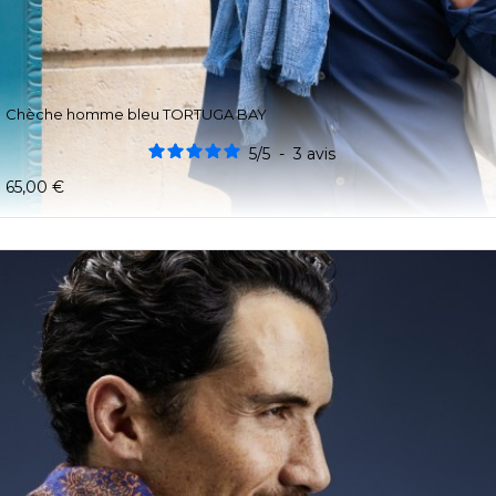
Chèche homme bleu TORTUGA BAY
5
/
5
-
3
avis
65,00 €