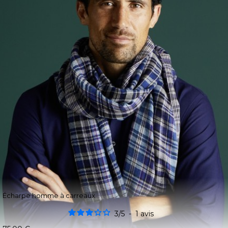
Écharpe homme à carreaux...
3
/
5
-
1
avis