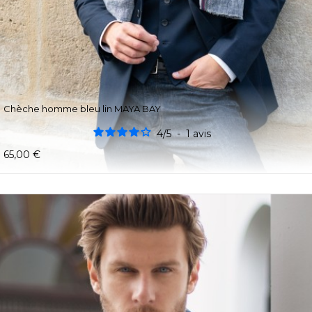
Chèche homme bleu lin MAYA BAY
4
/
5
-
1
avis
65,00 €