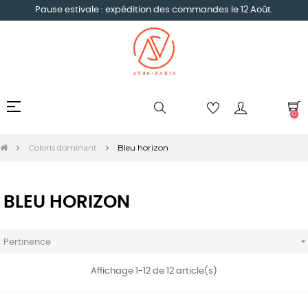
Pause estivale : expédition des commandes le 12 Août.
Basculer
☰
0
la
navigation
Coloris dominant
Bleu horizon
BLEU HORIZON
Pertinence
Affichage 1-12 de 12 article(s)