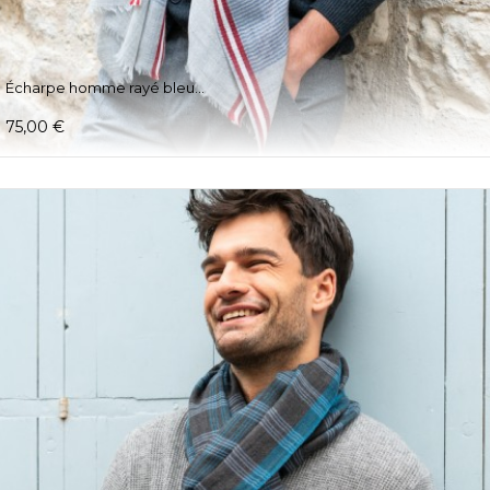
Écharpe homme rayé bleu...
75,00 €