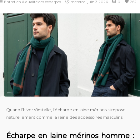
ist

comment
favorite
Entretien & qualité des écharpes
mercredi
juin
3
2026
0
262
Quand l'hiver s'installe, l'écharpe en laine mérinos s'impose
naturellement comme la reine des accessoires masculins.
Écharpe en laine mérinos homme :