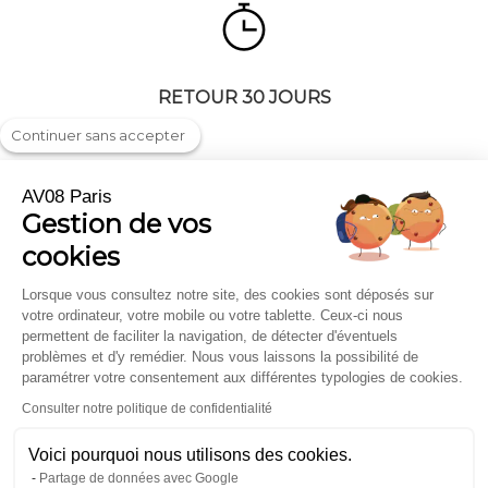
RETOUR 30 JOURS
Continuer sans accepter
AV08 Paris
Gestion de vos
Livraison & Retour
On parle de nous
cookies
FAQ
Professionnels et Entreprises
Mentions légales
Carte cadeau
Lorsque vous consultez notre site, des cookies sont déposés sur
votre ordinateur, votre mobile ou votre tablette. Ceux-ci nous
CGV
Chèches et Echarpes
permettent de faciliter la navigation, de détecter d'éventuels
Où nous trouver
problèmes et d'y remédier. Nous vous laissons la possibilité de
paramétrer votre consentement aux différentes typologies de cookies.
Contact
Consulter notre politique de confidentialité
Inscription À La Newsletter
Voici pourquoi nous utilisons des cookies.
Partage de données avec Google