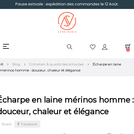
Pause estivale : expédition des commandes le 12 Août.
Basculer
☰
0
la
navigation
Blog
Entretien & qualité des écharpes
Écharpe en laine
mérinos homme : douceur, chaleur et élégance
Écharpe en laine mérinos homme :
douceur, chaleur et élégance
Share
Facebook