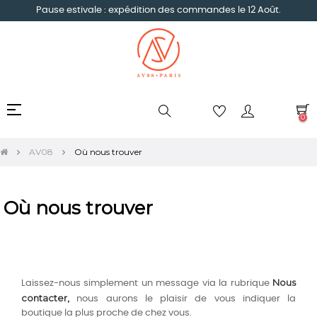
Pause estivale : expédition des commandes le 12 Août.
Basculer
☰
0
la
navigation
AV08
Où nous trouver
Où nous trouver
Nous
Laissez-nous simplement un message via la rubrique
contacter,
nous aurons le plaisir de vous indiquer la
boutique la plus proche de chez vous.