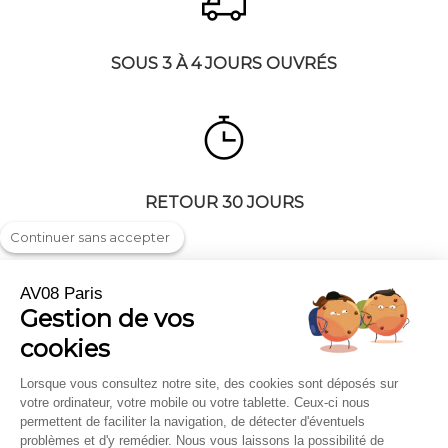
SOUS 3 À 4 JOURS OUVRÉS
RETOUR 30 JOURS
Continuer sans accepter
AV08 Paris
Gestion de vos
Livraison & Retour
On parle de nous
cookies
FAQ
Professionnels et Entreprises
Mentions légales
Carte cadeau
Lorsque vous consultez notre site, des cookies sont déposés sur
votre ordinateur, votre mobile ou votre tablette. Ceux-ci nous
CGV
Chèches et Echarpes
permettent de faciliter la navigation, de détecter d'éventuels
Où nous trouver
problèmes et d'y remédier. Nous vous laissons la possibilité de