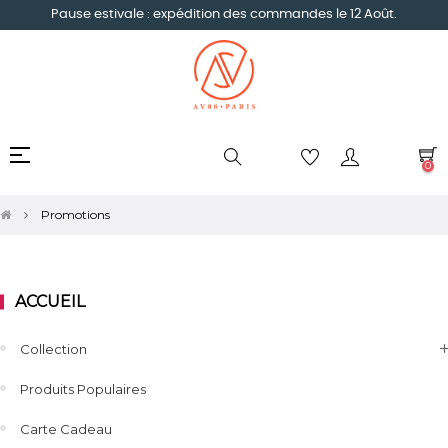
Pause estivale : expédition des commandes le 12 Août.
Basculer
☰
0
la
navigation
Promotions
ACCUEIL
Collection
Produits Populaires
Carte Cadeau