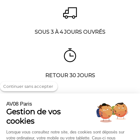
SOUS 3 À 4 JOURS OUVRÉS
RETOUR 30 JOURS
Continuer sans accepter
AV08 Paris
Gestion de vos
Livraison & Retour
On parle de nous
cookies
FAQ
Professionnels et Entreprises
Mentions légales
Carte cadeau
Lorsque vous consultez notre site, des cookies sont déposés sur
votre ordinateur, votre mobile ou votre tablette. Ceux-ci nous